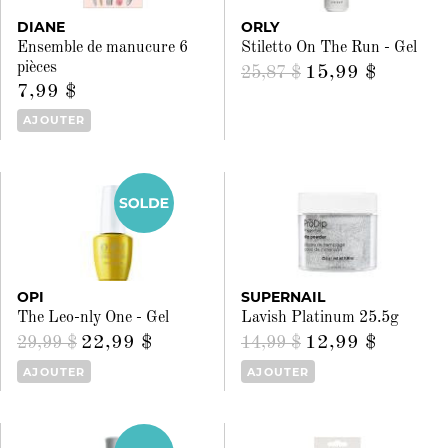
DIANE
ORLY
Ensemble de manucure 6
Stiletto On The Run - Gel
pièces
15,99 $
25,87 $
7,99 $
AJOUTER
OPI
SUPERNAIL
The Leo-nly One - Gel
Lavish Platinum 25.5g
22,99 $
12,99 $
29,99 $
14,99 $
AJOUTER
AJOUTER