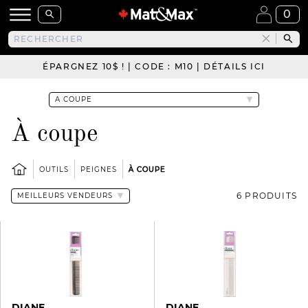
0
ÉPARGNEZ 10$ ! | CODE : M10 | DÉTAILS ICI
À coupe
OUTILS
PEIGNES
À COUPE
6 PRODUITS
DIANE
DIANE