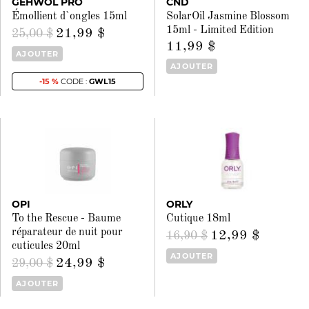
GEHWOL PRO
CND
Émollient d`ongles 15ml
SolarOil Jasmine Blossom
15ml - Limited Edition
21,99 $
25,00 $
11,99 $
AJOUTER
AJOUTER
-15 %
CODE :
GWL15
OPI
ORLY
To the Rescue - Baume
Cutique 18ml
réparateur de nuit pour
12,99 $
16,90 $
cuticules 20ml
AJOUTER
24,99 $
29,00 $
AJOUTER