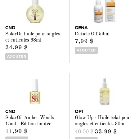
CND
GENA
SolarOil huile pour ongles
Cuticle Off 59ml
et cuticules 68ml
7,99 $
34,99 $
AJOUTER
AJOUTER
CND
OPI
SolarOil Amber Woods
Glow Up - Huile éclat pour
15ml - Édition limitée
ongles et cuticules 30ml
11,99 $
33,99 $
40,00 $