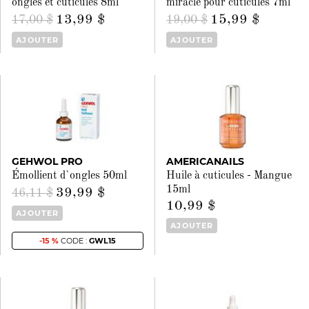
ongles et cuticules 8ml
miracle pour cuticules 7ml
13,99 $
15,99 $
17,00 $
19,00 $
AJOUTER
AJOUTER
GEHWOL PRO
AMERICANAILS
Émollient d`ongles 50ml
Huile à cuticules - Mangue
15ml
39,99 $
46,11 $
10,99 $
AJOUTER
AJOUTER
-15 %
CODE :
GWL15