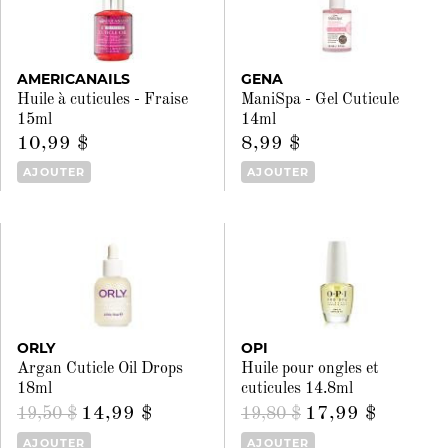
AMERICANAILS
GENA
Huile à cuticules - Fraise
ManiSpa - Gel Cuticule
15ml
14ml
10,99 $
8,99 $
AJOUTER
AJOUTER
ORLY
OPI
Argan Cuticle Oil Drops
Huile pour ongles et
18ml
cuticules 14.8ml
14,99 $
17,99 $
19,50 $
19,80 $
AJOUTER
AJOUTER