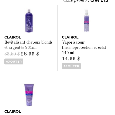
GWL15
Code promo :
CLAIROL
CLAIROL
Revitalisant cheveux blonds
Vaporisateur
et argentés 931ml
thermoprotection et éclat
145 ml
28,99 $
33,50 $
14,99 $
AJOUTER
AJOUTER
CLAIROL