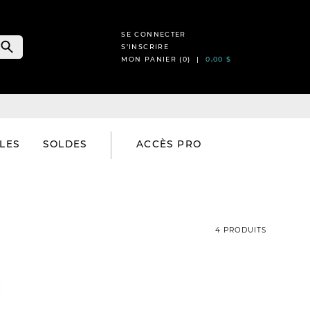
SE CONNECTER
S’INSCRIRE
MON PANIER (
0
) |
0,00 $
LES
SOLDES
ACCÈS PRO
4 PRODUITS