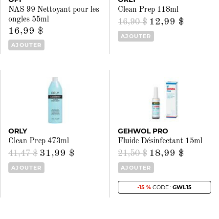
NAS 99 Nettoyant pour les
Clean Prep 118ml
ongles 55ml
12,99 $
16,90 $
16,99 $
AJOUTER
AJOUTER
ORLY
GEHWOL PRO
Clean Prep 473ml
Fluide Désinfectant 15ml
31,99 $
18,99 $
41,47 $
21,50 $
AJOUTER
AJOUTER
-15 %
CODE :
GWL15