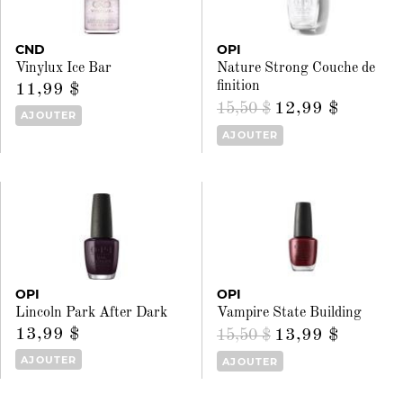
CND
OPI
Vinylux Ice Bar
Nature Strong Couche de
finition
11,99 $
12,99 $
15,50 $
AJOUTER
AJOUTER
OPI
OPI
Lincoln Park After Dark
Vampire State Building
13,99 $
13,99 $
15,50 $
AJOUTER
AJOUTER