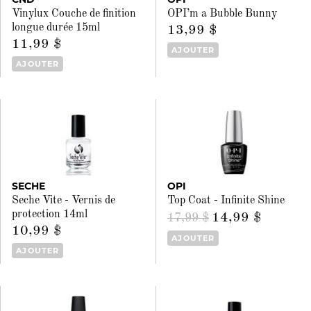
Vinylux Couche de finition
OPI’m a ​Bubble Bunny
longue durée 15ml
13,99 $
11,99 $
AJOUTER
AJOUTER
SECHE
OPI
Seche Vite - Vernis de
Top Coat - Infinite Shine
protection 14ml
14,99 $
17,99 $
10,99 $
AJOUTER
AJOUTER