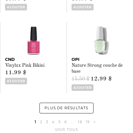
AJOUTER
AJOUTER
CND
OPI
Vinylux Pink Bikini
Nature Strong couche de
base
11,99 $
12,99 $
15,50 $
AJOUTER
AJOUTER
PLUS DE RÉSULTATS
1
2
3
4
5
6
...
18
19
>
VOIR TOUS