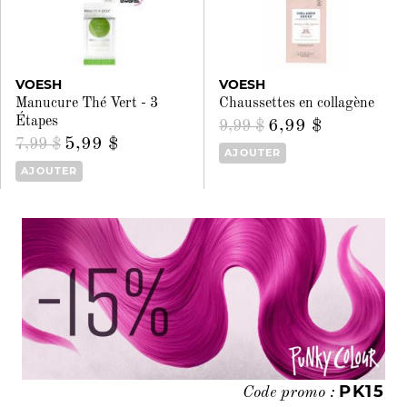
VOESH
VOESH
Manucure Thé Vert - 3
Chaussettes en collagène
Étapes
6,99 $
9,99 $
5,99 $
7,99 $
AJOUTER
AJOUTER
PK15
Code promo :