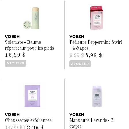
VOESH
VOESH
Solemate - Baume
Pédicure Peppermint Swirl
réparetaur pour les pieds
- 4 étapes
16,99 $
5,99 $
6,99 $
AJOUTER
AJOUTER
VOESH
VOESH
Chaussettes exfoliantes
Manucure Lavande - 3
étapes
12,99 $
14,99 $