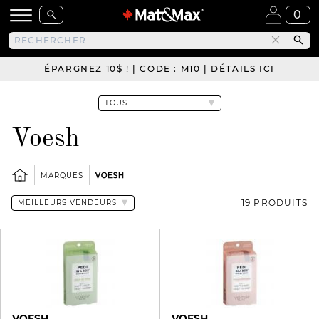
0
ÉPARGNEZ 10$ ! | CODE : M10 | DÉTAILS ICI
Voesh
MARQUES
VOESH
19 PRODUITS
VOESH
VOESH