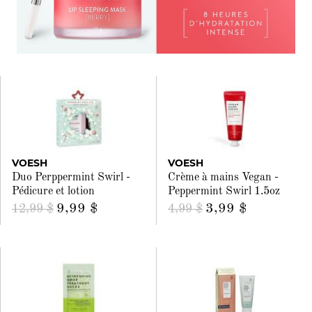
VOESH
VOESH
Duo Perppermint Swirl -
Crème à mains Vegan -
Pédicure et lotion
Peppermint Swirl 1.5oz
9,99 $
3,99 $
12,99 $
4,99 $