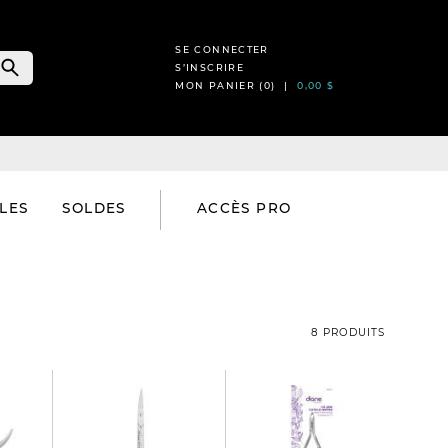
SE CONNECTER
S’INSCRIRE
MON PANIER (
0
) |
0,00 $
LES
SOLDES
ACCÈS PRO
8 PRODUITS