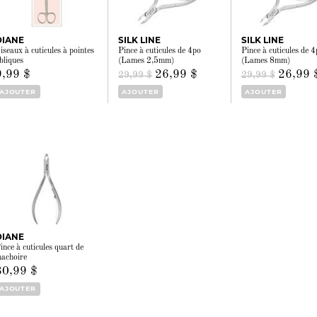
DIANE
SILK LINE
SILK LINE
iseaux à cuticules à pointes
Pince à cuticules de 4po
Pince à cuticules de 4
bliques
(Lames 2,5mm)
(Lames 8mm)
9,99 $
26,99 $
26,99 
29,99 $
29,99 $
AJOUTER
AJOUTER
AJOUTER
DIANE
ince à cuticules quart de
achoire
30,99 $
AJOUTER