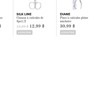
SILK LINE
DIANE
po
Ciseaux à cuticules de
Pince à cuticules pleine
3po1/2
mâchoire
$
12,99 $
30,99 $
13,99 $
AJOUTER
AJOUTER