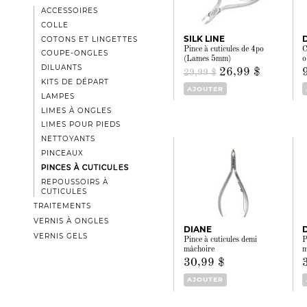
ACCESSOIRES
COLLE
SILK LINE
COTONS ET LINGETTES
Pince à cuticules de 4po
C
COUPE-ONGLES
(Lames 5mm)
o
DILUANTS
26,99 $
29,99 $
KITS DE DÉPART
AJOUTER
LAMPES
LIMES À ONGLES
LIMES POUR PIEDS
NETTOYANTS
PINCEAUX
PINCES À CUTICULES
REPOUSSOIRS À
CUTICULES
TRAITEMENTS
VERNIS À ONGLES
DIANE
VERNIS GELS
Pince à cuticules demi
P
mâchoire
m
30,99 $
AJOUTER