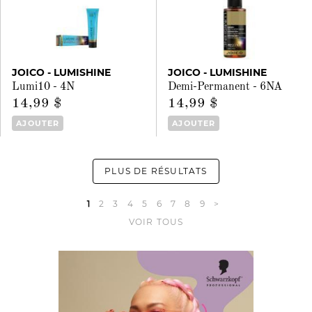
JOICO - LUMISHINE
JOICO - LUMISHINE
Lumi10 - 4N
Demi-Permanent - 6NA
14,99 $
14,99 $
AJOUTER
AJOUTER
PLUS DE RÉSULTATS
1
2
3
4
5
6
7
8
9
>
VOIR TOUS