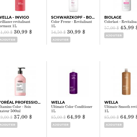
WELLA - INVIGO
SCHWARZKOPF - BONACURE
BIOLAGE
rilliance revitalisant
Color Freeze - Revitalisant
Colorlast - Revitalis
ormaux 1L
1L
45,99 
57,00 $
30,99 $
30,99 $
41,00 $
54,50 $
AJOUTER
AJOUTER
AJOUTER
L'ORÉAL PROFESSIONNEL
WELLA
WELLA
itamino Color - Soin
Ultimate Color Conditioner
Ultimate Smooth revit
ixateur 500ml
1L
1L
37,00 $
64,99 $
64,99 
49,00 $
85,00 $
85,00 $
AJOUTER
AJOUTER
AJOUTER