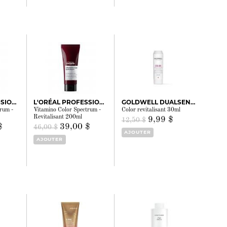
L'ORÉAL PROFESSIONNEL
L'ORÉAL PROFESSIONNEL
GOLDWELL DUALSENSES
rum -
Vitamino Color Spectrum -
Color revitalisant 30ml
Revitalisant 200ml
9,99 $
12,50 $
$
39,00 $
46,00 $
AJOUTER
AJOUTER