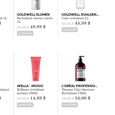
GOLDWELL ELUMEN
GOLDWELL DUALSENSES
ant 1L
Revitalisant cheveux colorés
Color revitalisant 1L
1L
$
45,99 $
63,50 $
49,99 $
61,50 $
AJOUTER
AJOUTER
WELLA - INVIGO
L'ORÉAL PROFESSIONNEL
alisant
Brilliance revitalisant
Vitamino Color Spectrum -
normaux 250ml
Revitalisant 750ml
$
14,99 $
55,00 $
19,00 $
78,00 $
AJOUTER
AJOUTER