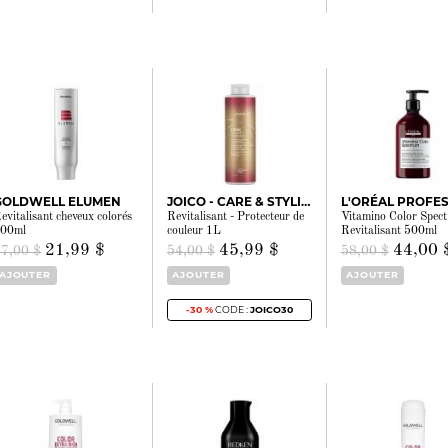
GOLDWELL ELUMEN
JOICO - CARE & STYLING
evitalisant cheveux colorés
Revitalisant - Protecteur de
Vitamino Color Spect
00ml
couleur 1L
Revitalisant 500ml
21,99 $
45,99 $
44,00 
27,00 $
54,00 $
58,00 $
AJOUTER
AJOUTER
AJOUTER
-30 %
CODE :
JOICO30