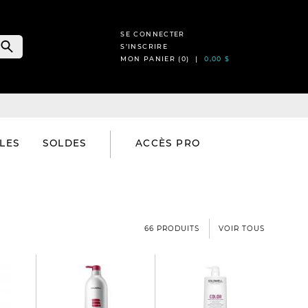
SE CONNECTER
S’INSCRIRE
MON PANIER (
0
) |
0,00 $
LES
SOLDES
ACCÈS PRO
66 PRODUITS
VOIR TOUS