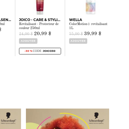
GOLDWELL DUALSENSES
JOICO - CARE & STYLING
WELLA
00ml
Revitalisant - Protecteur de
ColorMotion+ revitalisant
couleur 250ml
1L
$
20,99 $
39,99 $
24,00 $
55,00 $
AJOUTER
AJOUTER
-30 %
CODE :
JOICO30