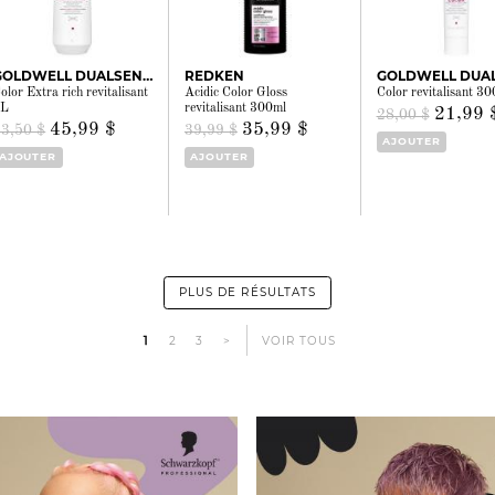
GOLDWELL DUALSENSES
REDKEN
olor Extra rich revitalisant
Acidic Color Gloss
Color revitalisant 3
1L
revitalisant 300ml
21,99 
28,00 $
45,99 $
35,99 $
63,50 $
39,99 $
AJOUTER
AJOUTER
AJOUTER
PLUS DE RÉSULTATS
1
2
3
>
VOIR TOUS