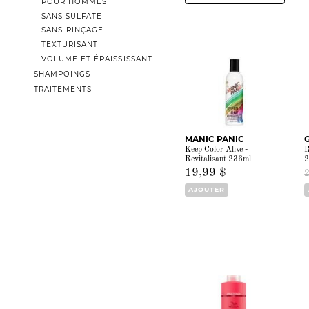
POUR HOMMES
SANS SULFATE
SANS-RINÇAGE
TEXTURISANT
VOLUME ET ÉPAISSISSANT
SHAMPOINGS
TRAITEMENTS
MANIC PANIC
Keep Color Alive -
R
Revitalisant 236ml
2
19,99 $
AJOUTER