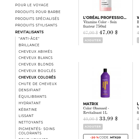
POUR LE VOYAGE
PRODUITS POUR BARBE
L'ORÉAL PROFESSIONNEL
PRODUITS SPÉCIALISÉS
Vitamino Color - Soin
B
PRODUITS STYLISANTS
fixateur 750ml
n
47,00 $
REVITALISANTS
67,00 $
"ANTI-ÂGE"
AJOUTER
BRILLANCE
CHEVEUX ABIMÉS
CHEVEUX BLANCS
CHEVEUX BLONDS
CHEVEUX BOUCLÉS
CHEVEUX COLORÉS
CHUTE DE CHEVEUX
DENSIFIANT
ÉQUILIBRANTS
HYDRATANT
MATRIX
Color Obsessed -
V
KÉRATINE
Revitalisant 1L
f
LISSANT
33,99 $
40,00 $
NETTOYANTS
AJOUTER
PIGMENTÉS- SOINS
COLORANTS
-20 %
CODE :
MTX20