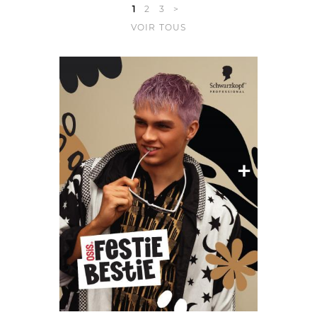
1
2
3
>
VOIR TOUS