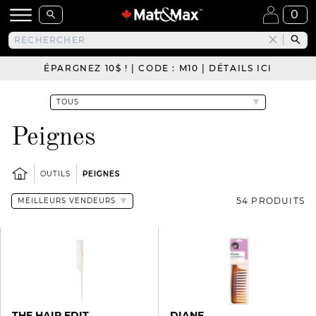
0
ÉPARGNEZ 10$ ! | CODE : M10 | DÉTAILS ICI
Peignes
OUTILS
PEIGNES
54 PRODUITS
THE HAIR EDIT
DIANE