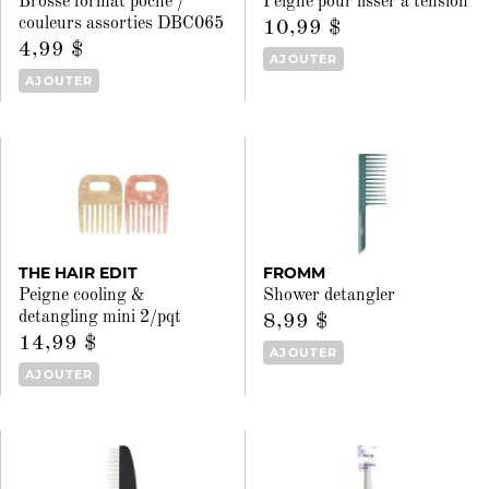
Brosse format poche /
Peigne pour lisser à tension
couleurs assorties DBC065
10,99 $
4,99 $
AJOUTER
AJOUTER
THE HAIR EDIT
FROMM
Peigne cooling &
Shower detangler
detangling mini 2/pqt
8,99 $
14,99 $
AJOUTER
AJOUTER