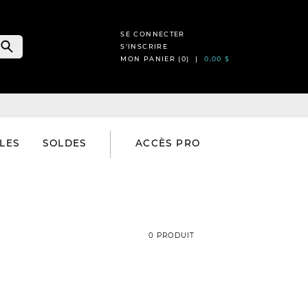
SE CONNECTER
S’INSCRIRE
MON PANIER (
0
) |
0,00 $
LES
SOLDES
ACCÈS PRO
0 PRODUIT