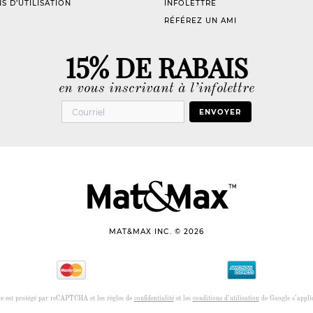
S D’UTILISATION
INFOLETTRE
RÉFÉREZ UN AMI
15% DE RABAIS
en vous inscrivant à l’infolettre
ENVOYER
MAT&MAX INC. © 2026
te est protégé par reCAPTCHA et les règles de
confidentialité
et les
conditions d’utilisation
de Google s’appli