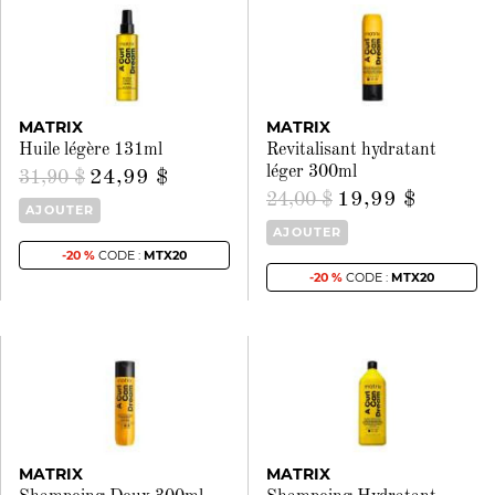
MATRIX
MATRIX
Huile légère 131ml
Revitalisant hydratant
léger 300ml
24,99 $
31,90 $
19,99 $
24,00 $
AJOUTER
AJOUTER
-20 %
CODE :
MTX20
-20 %
CODE :
MTX20
MATRIX
MATRIX