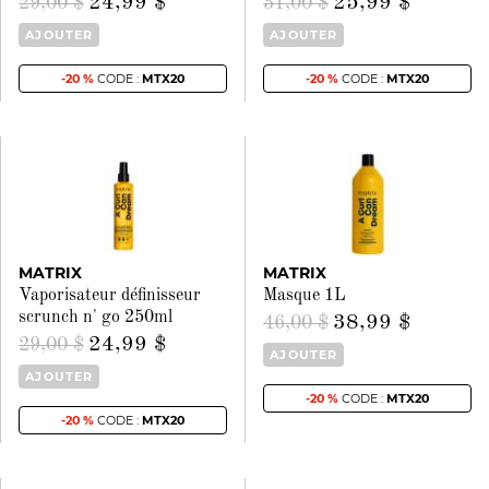
24,99 $
25,99 $
29,00 $
31,00 $
AJOUTER
AJOUTER
-20 %
CODE :
MTX20
-20 %
CODE :
MTX20
MATRIX
MATRIX
Vaporisateur définisseur
Masque 1L
scrunch n' go 250ml
38,99 $
46,00 $
24,99 $
29,00 $
AJOUTER
AJOUTER
-20 %
CODE :
MTX20
-20 %
CODE :
MTX20