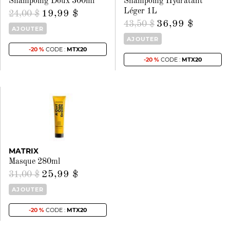
Shampoing Doux 300ml
Shampoing Hydratant
Léger 1L
19,99 $
24,00 $
36,99 $
43,50 $
AJOUTER
AJOUTER
-20 %
CODE :
MTX20
-20 %
CODE :
MTX20
MATRIX
Masque 280ml
25,99 $
31,00 $
AJOUTER
-20 %
CODE :
MTX20