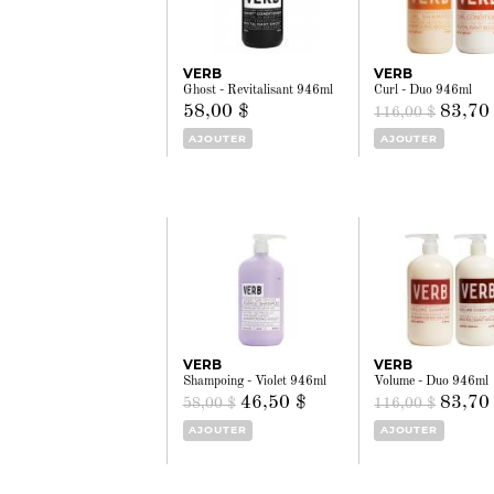
VERB
VERB
Ghost - Revitalisant 946ml
Curl - Duo 946ml
58,00 $
83,70
116,00 $
AJOUTER
AJOUTER
VERB
VERB
Shampoing - Violet 946ml
Volume - Duo 946ml
46,50 $
83,70
58,00 $
116,00 $
AJOUTER
AJOUTER