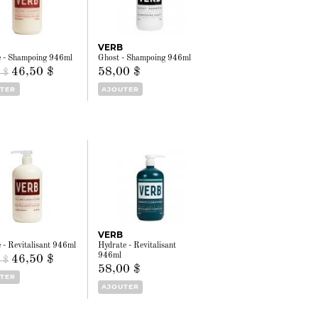
VERB
 - Shampoing 946ml
Ghost - Shampoing 946ml
46,50 $
58,00 $
 $
TER
AJOUTER
VERB
 - Revitalisant 946ml
Hydrate - Revitalisant
946ml
46,50 $
 $
58,00 $
TER
AJOUTER