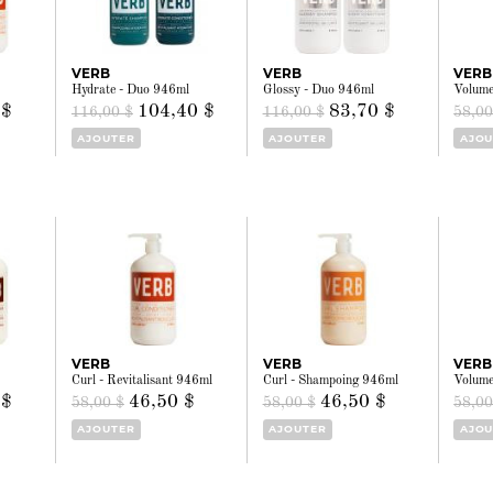
VERB
VERB
VERB
Hydrate - Duo 946ml
Glossy - Duo 946ml
Volume
 $
104,40 $
83,70 $
116,00 $
116,00 $
58,00
AJOUTER
AJOUTER
AJOU
VERB
VERB
VERB
Curl - Revitalisant 946ml
Curl - Shampoing 946ml
Volume
 $
46,50 $
46,50 $
58,00 $
58,00 $
58,00
AJOUTER
AJOUTER
AJOU