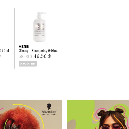
VERB
t 946ml
Glossy - Shampoing 946ml
$
46,50 $
58,00 $
AJOUTER