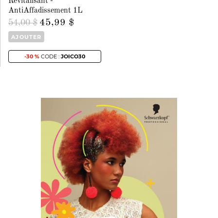
Revitalisant -
AntiAffadissement 1L
45,99 $
54,00 $
AJOUTER
-30 %
CODE :
JOICO30