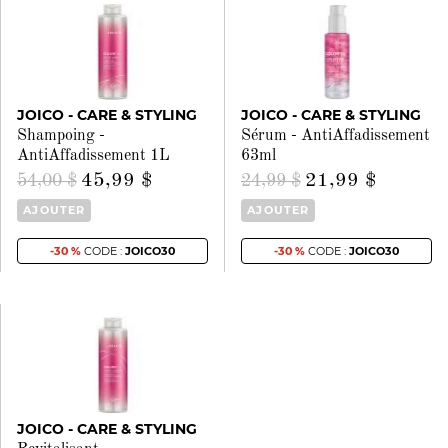
JOICO - CARE & STYLING
JOICO - CARE & STYLING
Shampoing -
Sérum - AntiAffadissement
AntiAffadissement 1L
63ml
45,99 $
21,99 $
54,00 $
24,99 $
AJOUTER
AJOUTER
-30 %
CODE :
JOICO30
-30 %
CODE :
JOICO30
JOICO - CARE & STYLING