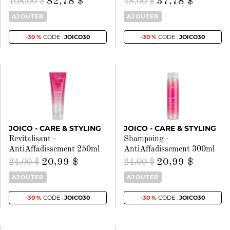
82,78 $
37,78 $
108,00 $
48,00 $
AJOUTER
AJOUTER
-30 %
CODE :
JOICO30
-30 %
CODE :
JOICO30
JOICO - CARE & STYLING
JOICO - CARE & STYLING
Revitalisant -
Shampoing -
AntiAffadissement 250ml
AntiAffadissement 300ml
20,99 $
20,99 $
24,00 $
24,00 $
AJOUTER
AJOUTER
-30 %
CODE :
JOICO30
-30 %
CODE :
JOICO30