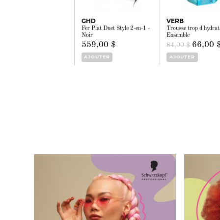
GHD
VERB
Fer Plat Duet Style 2-en-1 -
Trousse trop d'hydrat
Noir
Ensemble
559,00 $
66,00 
84,00 $
AJOUTER
AJOUTER