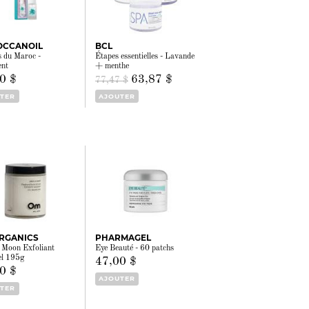
CCANOIL
BCL
 du Maroc -
Étapes essentielles - Lavande
ent
+ menthe
0 $
63,87 $
77,47 $
TER
AJOUTER
RGANICS
PHARMAGEL
a Moon Exfoliant
Eye Beauté - 60 patchs
el 195g
47,00 $
0 $
AJOUTER
TER