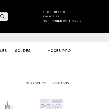
SE CONNECTER
S’INSCRIRE
MON PANIER (
0
) |
0,00 $
LES
SOLDES
ACCÈS PRO
99 PRODUITS
VOIR TOUS