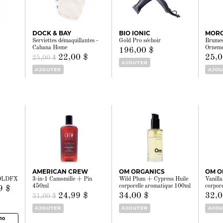
DOCK & BAY
BIO IONIC
MORO
Serviettes démaquillantes -
Gold Pro séchoir
Brumes
Cabana Home
Ornem
196,00 $
22,00 $
25,0
25,00 $
AJOUTER
AJOUTER
AJOU
AMERICAN CREW
OM ORGANICS
OM O
GOLDFX
3-in-1 Camomille + Pin
Wild Plum + Cypress Huile
Vanill
450ml
corporelle aromatique 100ml
corpor
9 $
24,99 $
34,00 $
32,0
31,00 $
AJOUTER
AJOUTER
AJOU
10