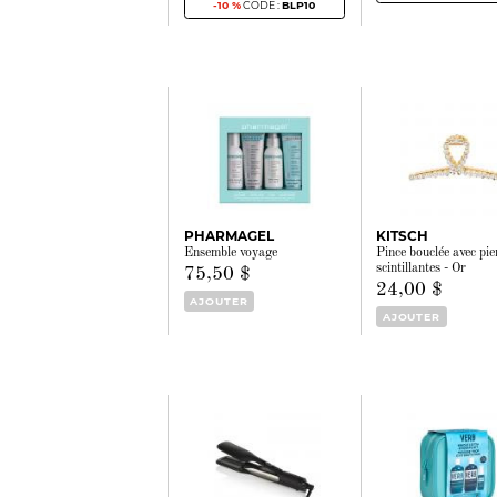
-10 %
CODE :
BLP10
PHARMAGEL
KITSCH
Ensemble voyage
Pince bouclée avec pie
scintillantes - Or
75,50 $
24,00 $
AJOUTER
AJOUTER