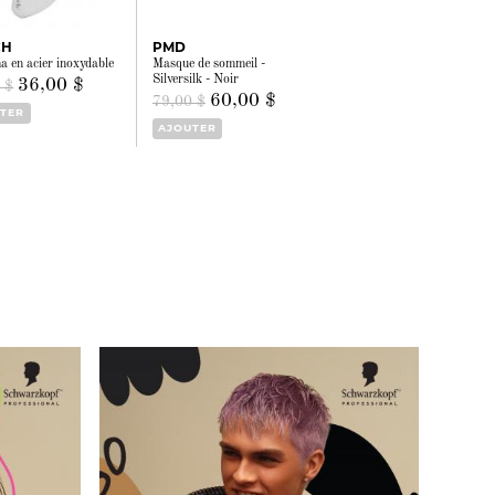
CH
PMD
a en acier inoxydable
Masque de sommeil -
Silversilk - Noir
36,00 $
 $
60,00 $
79,00 $
TER
AJOUTER