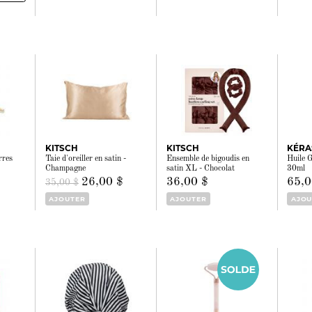
KITSCH
KITSCH
KÉRA
rres
Taie d'oreiller en satin -
Ensemble de bigoudis en
Huile 
Champagne
satin XL - Chocolat
30ml
26,00 $
36,00 $
65,0
35,00 $
AJOUTER
AJOUTER
AJOU