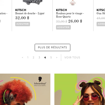
KITSCH
KITSCH
KITS
ation -
Bonnet de douche - Ligné
Rouleau pour le visage -
Gua Sh
Rose Quartz
32,00 $
49,00
$
26,00 $
33,00 $
AJOUTER
AJOU
AJOUTER
PLUS DE RÉSULTATS
<
1
2
3
4
5
>
VOIR TOUS