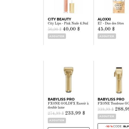
CITY BEAUTY
ALOXXI
City Lips - Pink Nude 4.9ml
E7 - Duo des fêtes
40,00 $
45,00 $
50,00 $
AJOUTER
AJOUTER
BABYLISS PRO
BABYLISS PRO
FXONE GOLDFX Rasoir à
FXONE Tondeuse 
double lame
288,9
339,99 $
233,99 $
274,99 $
AJOUTER
AJOUTER
-10 %
CODE :
BLP