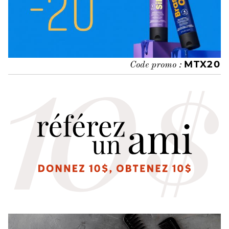
MTX20
Code promo :