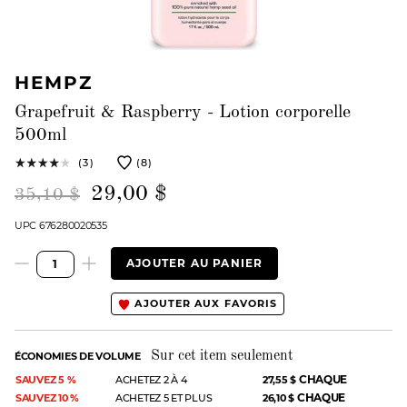
HEMPZ
Grapefruit & Raspberry - Lotion corporelle
500ml
(3)
(8)
29,00 $
35,10 $
UPC 676280020535
AJOUTER AU PANIER
AJOUTER AUX FAVORIS
Sur cet item seulement
ÉCONOMIES DE VOLUME
CHAQUE
SAUVEZ 5 %
ACHETEZ 2 À 4
27,55 $
CHAQUE
SAUVEZ 10 %
ACHETEZ 5 ET PLUS
26,10 $