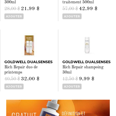
300ml
traitement 500ml
21,99 $
42,99 $
28,00 $
57,00 $
AJOUTER
AJOUTER
GOLDWELL DUALSENSES
GOLDWELL DUALSENSES
Rich Repair duo de
Rich Repair shampoing
printemps
30ml
32,00 $
9,99 $
40,50 $
12,50 $
AJOUTER
AJOUTER