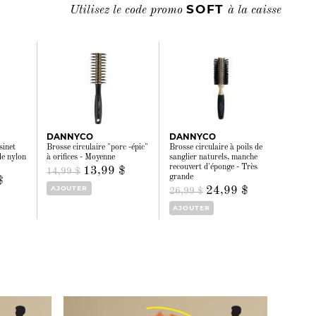
SOFT
Utilisez le code promo
à la caisse
DANNYCO
DANNYCO
sinet
Brosse circulaire "porc -épic"
Brosse circulaire à poils de
de nylon
à orifices - Moyenne
sanglier naturels, manche
recouvert d'éponge - Très
13,99 $
14,99 $
grande
$
AJOUTER
24,99 $
26,99 $
AJOUTER