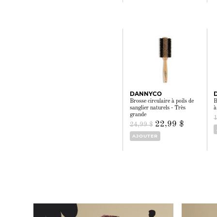
DANNYCO
Brosse circulaire à poils de
B
sanglier naturels - Très
à
grande
22,99 $
24,99 $
AJOUTER