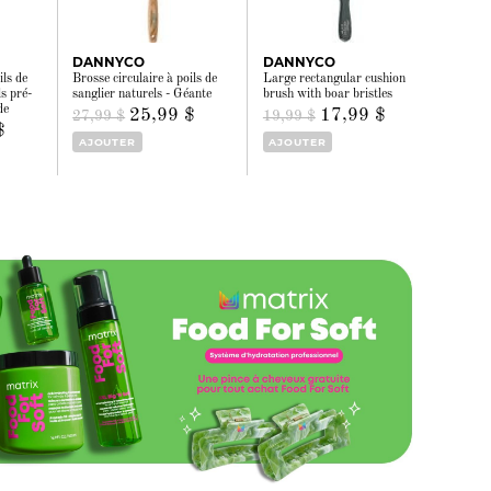
DANNYCO
DANNYCO
ils de
Brosse circulaire à poils de
Large rectangular cushion
s pré-
sanglier naturels - Géante
brush with boar bristles
de
25,99 $
17,99 $
27,99 $
19,99 $
$
AJOUTER
AJOUTER