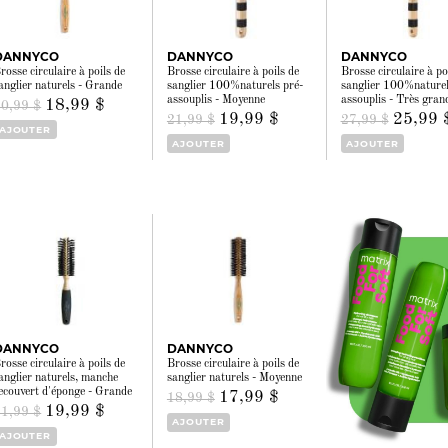
DANNYCO
DANNYCO
DANNYCO
rosse circulaire à poils de
Brosse circulaire à poils de
Brosse circulaire à po
anglier naturels - Grande
sanglier 100%naturels pré-
sanglier 100%naturel
assouplis - Moyenne
assouplis - Très gran
18,99 $
20,99 $
19,99 $
25,99 
21,99 $
27,99 $
AJOUTER
AJOUTER
AJOUTER
DANNYCO
DANNYCO
rosse circulaire à poils de
Brosse circulaire à poils de
anglier naturels, manche
sanglier naturels - Moyenne
ecouvert d'éponge - Grande
17,99 $
18,99 $
19,99 $
21,99 $
AJOUTER
AJOUTER