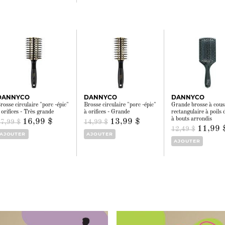
DANNYCO
DANNYCO
DANNYCO
rosse circulaire "porc -épic"
Brosse circulaire "porc -épic"
Grande brosse à cous
 orifices - Très grande
à orifices - Grande
rectangulaire à poils 
à bouts arrondis
16,99 $
13,99 $
17,99 $
14,99 $
11,99 
12,49 $
AJOUTER
AJOUTER
AJOUTER