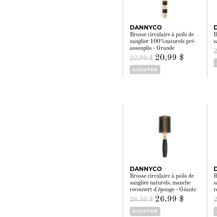
DANNYCO
Brosse circulaire à poils de
B
sanglier 100%naturels pré-
s
assouplis - Grande
20,99 $
22,99 $
AJOUTER
DANNYCO
Brosse circulaire à poils de
B
sanglier naturels, manche
s
recouvert d'éponge - Géante
r
26,99 $
28,99 $
AJOUTER