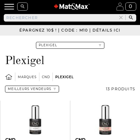
0
ÉPARGNEZ 10$ ! | CODE : M10 | DÉTAILS ICI
Plexigel
MARQUES
CND
PLEXIGEL
13 PRODUITS
CND
CND