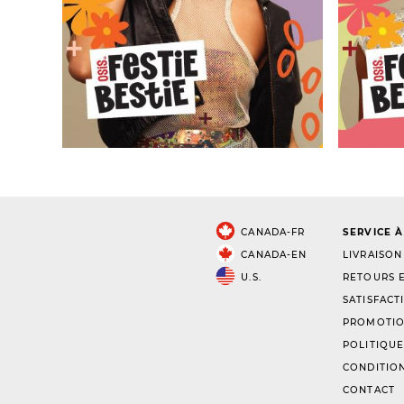
CANADA-FR
SERVICE À
CANADA-EN
LIVRAISON
U.S.
RETOURS E
SATISFACT
PROMOTIO
POLITIQUE
CONDITION
CONTACT