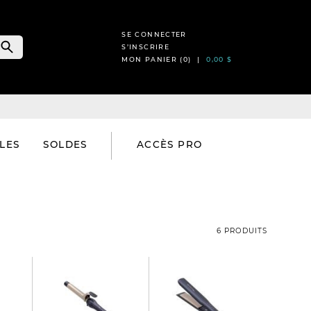
SE CONNECTER
S’INSCRIRE
MON PANIER (
0
) |
0,00 $
LES
SOLDES
ACCÈS PRO
6 PRODUITS