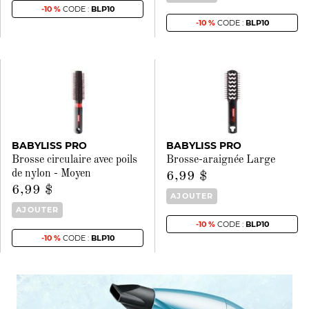
-10 %
CODE :
BLP10
-10 %
CODE :
BLP10
BABYLISS PRO
BABYLISS PRO
Brosse circulaire avec poils
Brosse-araignée Large
de nylon - Moyen
6,99 $
6,99 $
AJOUTER
AJOUTER
-10 %
CODE :
BLP10
-10 %
CODE :
BLP10