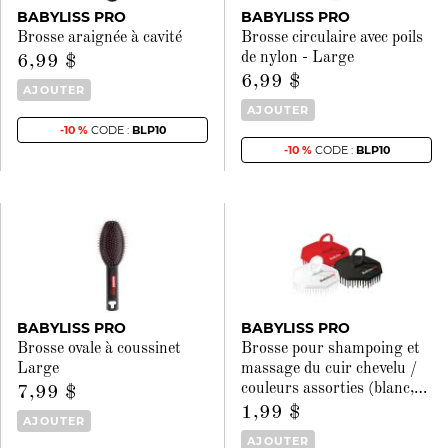
BABYLISS PRO
BABYLISS PRO
Brosse araignée à cavité
Brosse circulaire avec poils
de nylon - Large
6,99 $
6,99 $
AJOUTER
AJOUTER
-10 %
CODE :
BLP10
-10 %
CODE :
BLP10
BABYLISS PRO
BABYLISS PRO
Brosse ovale à coussinet
Brosse pour shampoing et
Large
massage du cuir chevelu /
couleurs assorties (blanc,
…
7,99 $
1,99 $
AJOUTER
AJOUTER