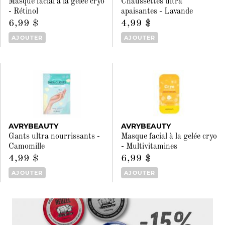
Masque facial à la gelée cryo
Chaussettes ultra
- Rétinol
apaisantes - Lavande
6,99 $
4,99 $
AJOUTER
AJOUTER
AVRYBEAUTY
AVRYBEAUTY
Gants ultra nourrissants -
Masque facial à la gelée cryo
Camomille
- Multivitamines
4,99 $
6,99 $
AJOUTER
AJOUTER