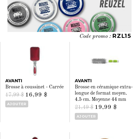
RZL15
Code promo :
AVANTI
AVANTI
Brosse à coussinet - Carrée
Brosse en céramique extra-
longue de format moyen.
16,99 $
17,99 $
4.5 cm. Moyenne 44 mm
AJOUTER
19,99 $
21,49 $
AJOUTER