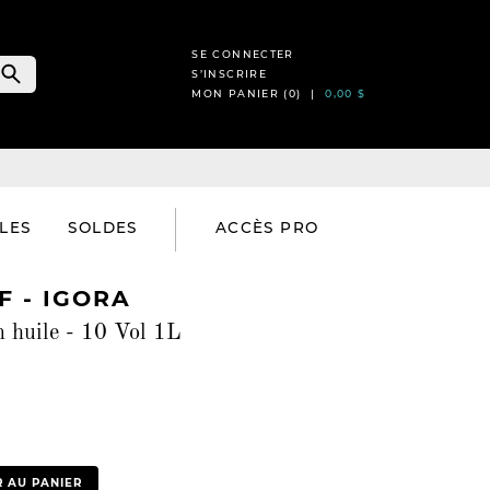
SE CONNECTER
S’INSCRIRE
MON PANIER (
0
) |
0,00 $
LES
SOLDES
ACCÈS PRO
 - IGORA
n huile - 10 Vol 1L
 AU PANIER