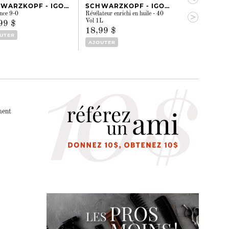
SCHWARZKOPF - IGORA
SCHWARZKOPF - IGORA
nce 9-0
Révélateur enrichi en huile - 40
Vibrance 3-00
Vol 1L
99 $
14,99 $
18,99 $
UTER
AJOUTER
AJOUTER
ment