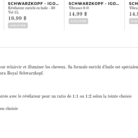
SCHWARZKOPF - IGORA
SCHWARZKOPF - IGORA
Révélateur enrichi en huile - 30
Vibrance 6-0
Vibra
Vol 1L
14,99 $
14,
18,99 $
AJOUTER
AJO
AJOUTER
ur éclaircir et illuminer les cheveux. Sa formule enrichi d'huile est spéciale
Igora Royal Schwarzkopf.
irée avec le révélateur pour un ratio de 1:1 ou 1:2 selon la teinte choisie
ion choisie