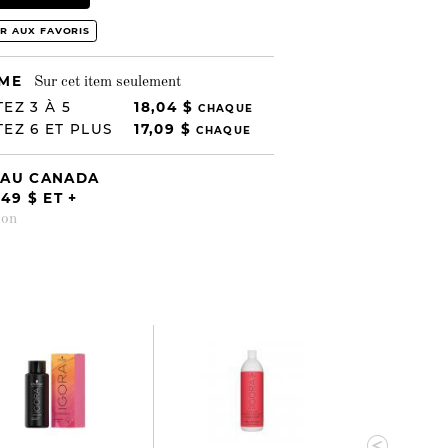
R AUX FAVORIS
UME
Sur cet item seulement
EZ 3 À 5
18,04 $
CHAQUE
EZ 6 ET PLUS
17,09 $
CHAQUE
 AU CANADA
9 $ ET +
son