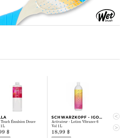
LLA
SCHWARZKOPF - IGORA
WELLA
 Touch Émulsion Douce
Activateur - Lotion Vibrance 6
Welloxon Perfec
 1L
Vol 1L
Vol 1L
99 $
18,99 $
15,99 $