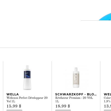
I
WELLA
SCHWARZKOPF - BLONDME
WE
Welloxon Perfect Développeur 20
Révélateur Premium - 20 VOL
Color
Vol 1L
1L
1,9%
15,99 $
18,99 $
13,