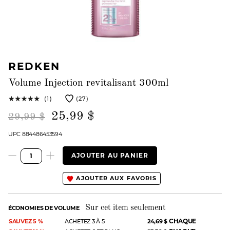
REDKEN
Volume Injection revitalisant 300ml
(1)
(27)
25,99 $
29,99 $
UPC 884486453594
AJOUTER AU PANIER
AJOUTER AUX FAVORIS
Sur cet item seulement
ÉCONOMIES DE VOLUME
CHAQUE
SAUVEZ 5 %
ACHETEZ 3 À 5
24,69 $