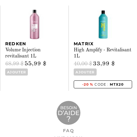
REDKEN
MATRIX
Volume Injection
High Amplify - Revitalisant
revitalisant 1L
1L
55,99 $
33,99 $
68,99 $
40,00 $
AJOUTER
AJOUTER
-20 %
CODE :
MTX20
FAQ