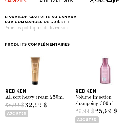
CHAQUE
SAUVEZ 10 %
ACHETEZ 6 ET PLUS
23,39 $
LIVRAISON GRATUITE AU CANADA
SUR COMMANDES DE 49 $ ET +
Voir les politiques de livraison
PRODUITS COMPLÉMENTAIRES
REDKEN
REDKEN
All soft heavy cream 250ml
Volume Injection
shampoing 300ml
32,99 $
38,99 $
25,99 $
29,99 $
AJOUTER
AJOUTER