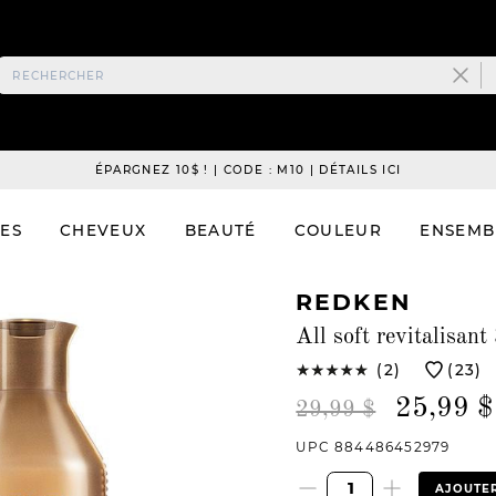
ÉPARGNEZ 10$ ! | CODE : M10 | DÉTAILS ICI
ES
CHEVEUX
BEAUTÉ
COULEUR
ENSEMB
REDKEN
All soft revitalisan
(2)
(23)
25,99 $
29,99 $
UPC 884486452979
AJOUTER