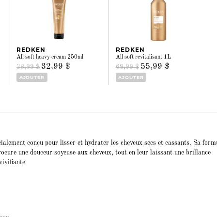
REDKEN
REDKEN
All soft heavy cream 250ml
All soft revitalisant 1L
32,99 $
55,99 $
38,99 $
68,99 $
AJOUTER
AJOUTER
écialement conçu pour lisser et hydrater les cheveux secs et cassants. Sa form
procure une douceur soyeuse aux cheveux, tout en leur laissant une brillance
vivifiante