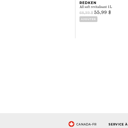
REDKEN
All soft revitalisant 1L
55,99 $
68,99 $
AJOUTER
CANADA-FR
SERVICE À