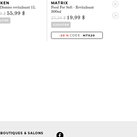
DKEN
MATRIX
BIOLAGE
 Dismiss revitalisant 1L
Food For Soft - Revitalisant
Smoothproof - R
300ml
55,99 $
45,
9 $
57,00 $
19,99 $
25,50 $
UTER
AJOUTER
AJOUTER
-20 %
CODE :
MTX20
BOUTIQUES & SALONS