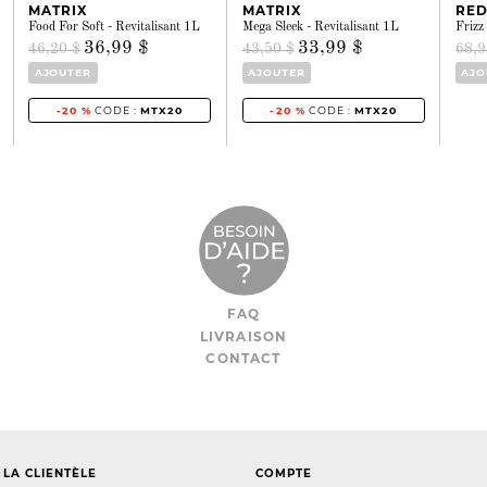
MATRIX
MATRIX
RE
Food For Soft - Revitalisant 1L
Mega Sleek - Revitalisant 1L
Frizz
36,99 $
33,99 $
46,20 $
43,50 $
68,9
AJOUTER
AJOUTER
AJO
-20 %
CODE :
MTX20
-20 %
CODE :
MTX20
FAQ
LIVRAISON
CONTACT
 LA CLIENTÈLE
COMPTE