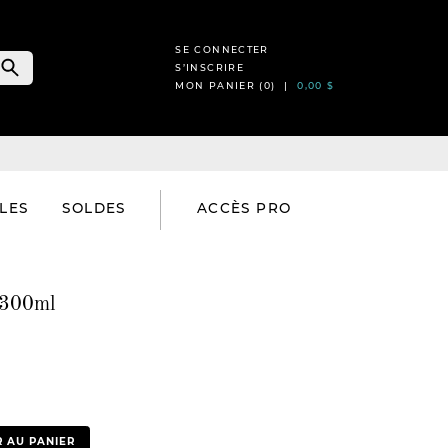
SE CONNECTER
S’INSCRIRE
MON PANIER (
0
) |
0,00 $
LES
SOLDES
ACCÈS PRO
t 300ml
 AU PANIER