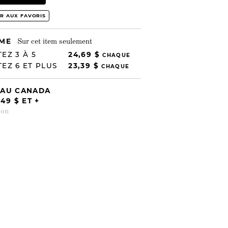
R AUX FAVORIS
UME
Sur cet item seulement
EZ 3 À 5
24,69 $
CHAQUE
EZ 6 ET PLUS
23,39 $
CHAQUE
 AU CANADA
9 $ ET +
son