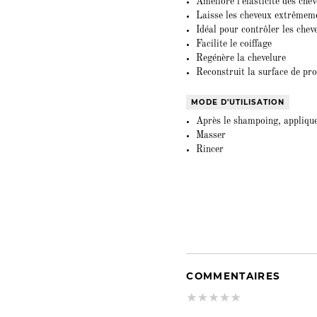
Améliore l'elasticité des che
Laisse les cheveux extrêmem
Idéal pour contrôler les chev
Facilite le coiffage
Regénère la chevelure
Reconstruit la surface de pro
MODE D'UTILISATION
Après le shampoing, applique
Masser
Rincer
COMMENTAIRES