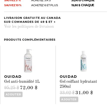
CHAQUE
SAUVEZ 5 %
ACHETEZ 3 À 5
20,90 $
CHAQUE
SAUVEZ 10 %
ACHETEZ 6 ET PLUS
19,80 $
LIVRAISON GRATUITE AU CANADA
SUR COMMANDES DE 49 $ ET +
Voir les politiques de livraison
PRODUITS COMPLÉMENTAIRES
OUIDAD
OUIDAD
Gel anti-humidité 1L
Gel coiffant hydratant
250ml
72,00 $
95,25 $
31,00 $
33,02 $
AJOUTER
AJOUTER