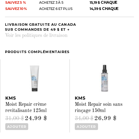
CHAQUE
SAUVEZ 5 %
ACHETEZ 3 À 5
15,19 $
CHAQUE
SAUVEZ 10 %
ACHETEZ 6 ET PLUS
14,39 $
LIVRAISON GRATUITE AU CANADA
SUR COMMANDES DE 49 $ ET +
Voir les politiques de livraison
PRODUITS COMPLÉMENTAIRES
KMS
KMS
Moist Repair crème
Moist Repair soin sans
revitalisante 125ml
rinçage 150ml
24,99 $
26,99 $
31,00 $
34,00 $
AJOUTER
AJOUTER