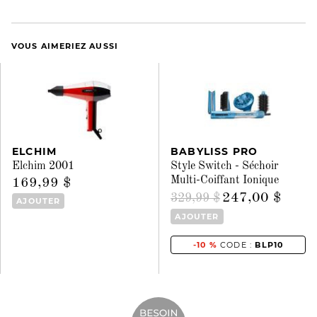
VOUS AIMERIEZ AUSSI
ELCHIM
BABYLISS PRO
Elchim 2001
Style Switch - Séchoir
Multi-Coiffant Ionique
169,99 $
247,00 $
329,99 $
AJOUTER
AJOUTER
-10 %
CODE :
BLP10