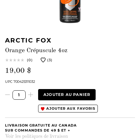
ARCTIC FOX
Orange Crépuscule 4oz
(0)
(3)
19,00 $
UPC 700425311032
AJOUTER AU PANIER
AJOUTER AUX FAVORIS
LIVRAISON GRATUITE AU CANADA
SUR COMMANDES DE 49 $ ET +
Voir les politiques de livraison