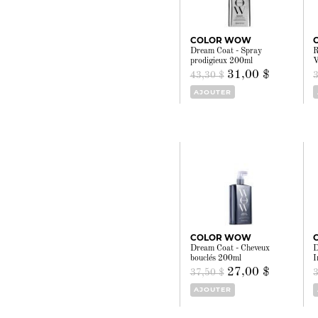
COLOR WOW
Dream Coat - Spray
R
prodigieux 200ml
V
31,00 $
43,30 $
AJOUTER
COLOR WOW
Dream Coat - Cheveux
D
bouclés 200ml
I
27,00 $
37,50 $
AJOUTER