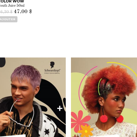
COLOR WOW
outh Juice 50ml
47,00 $
66,30 $
AJOUTER