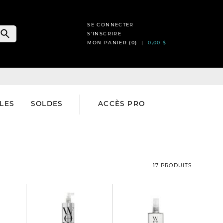
SE CONNECTER
S’INSCRIRE
MON PANIER (
0
) |
0,00 $
LES
SOLDES
ACCÈS PRO
17 PRODUITS