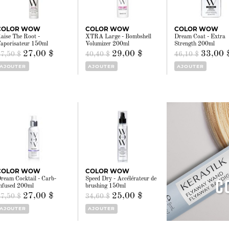
COLOR WOW
COLOR WOW
COLOR WOW
aise The Root -
XTRA Large - Bombshell
Dream Coat - Extra
aporisateur 150ml
Volumizer 200ml
Strength 200ml
27,00 $
29,00 $
33,00 
37,50 $
40,40 $
46,10 $
AJOUTER
AJOUTER
AJOUTER
COLOR WOW
COLOR WOW
ream Cocktail - Carb-
Speed Dry - Accélérateur de
nfused 200ml
brushing 150ml
27,00 $
25,00 $
37,50 $
34,60 $
AJOUTER
AJOUTER