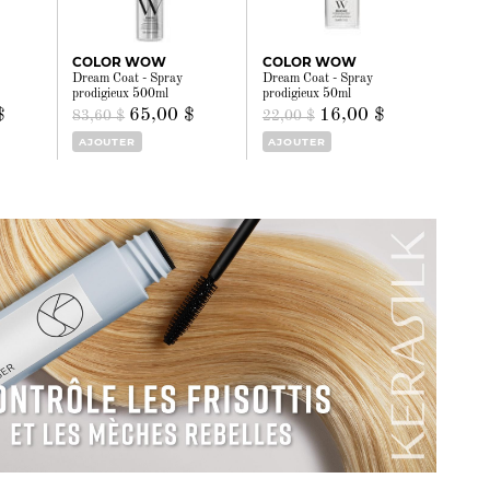
COLOR WOW
COLOR WOW
Dream Coat - Spray
Dream Coat - Spray
prodigieux 500ml
prodigieux 50ml
$
65,00 $
16,00 $
83,60 $
22,00 $
AJOUTER
AJOUTER