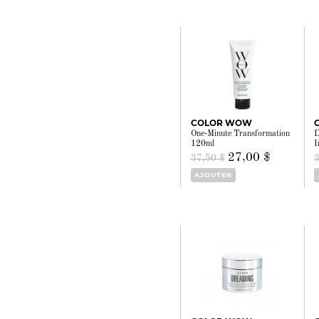
COLOR WOW
One-Minute Transformation
D
120ml
I
27,00 $
37,50 $
AJOUTER