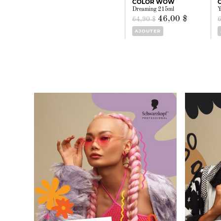
COLOR WOW
Dreaming 215ml
Y
46,00 $
64,90 $
AJOUTER