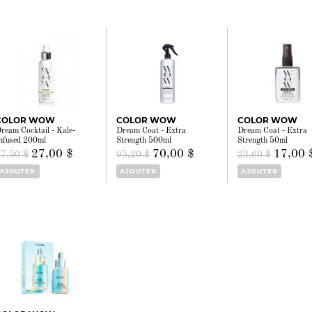
COLOR WOW
COLOR WOW
COLOR WOW
ream Cocktail - Kale-
Dream Coat - Extra
Dream Coat - Extra
nfused 200ml
Strength 500ml
Strength 50ml
27,00 $
70,00 $
17,00 
37,50 $
95,20 $
23,60 $
AJOUTER
AJOUTER
AJOUTER