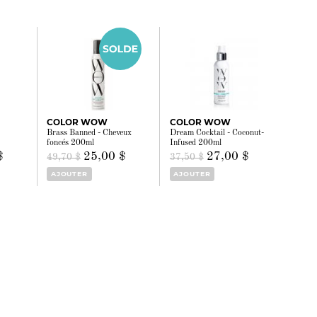
COLOR WOW
COLOR WOW
Brass Banned - Cheveux
Dream Cocktail - Coconut-
foncés 200ml
Infused 200ml
$
25,00 $
27,00 $
49,70 $
37,50 $
AJOUTER
AJOUTER